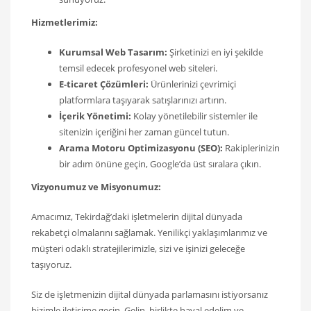
Hizmetlerimiz:
Kurumsal Web Tasarım:
Şirketinizi en iyi şekilde
temsil edecek profesyonel web siteleri.
E-ticaret Çözümleri:
Ürünlerinizi çevrimiçi
platformlara taşıyarak satışlarınızı artırın.
İçerik Yönetimi:
Kolay yönetilebilir sistemler ile
sitenizin içeriğini her zaman güncel tutun.
Arama Motoru Optimizasyonu (SEO):
Rakiplerinizin
bir adım önüne geçin, Google’da üst sıralara çıkın.
Vizyonumuz ve Misyonumuz:
Amacımız, Tekirdağ’daki işletmelerin dijital dünyada
rekabetçi olmalarını sağlamak. Yenilikçi yaklaşımlarımız ve
müşteri odaklı stratejilerimizle, sizi ve işinizi geleceğe
taşıyoruz.
Siz de işletmenizin dijital dünyada parlamasını istiyorsanız
bizimle iletişime geçin. Gelin, birlikte hayal edelim ve