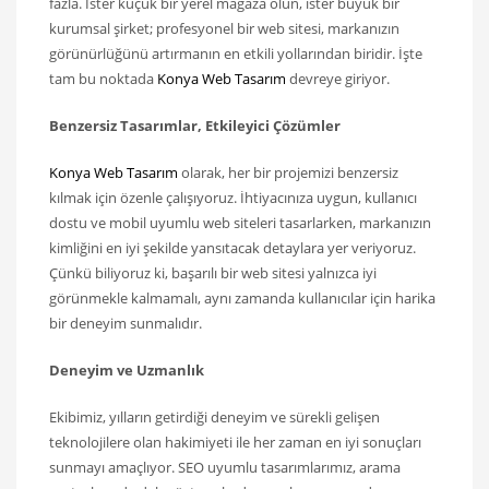
fazla. İster küçük bir yerel mağaza olun, ister büyük bir
kurumsal şirket; profesyonel bir web sitesi, markanızın
görünürlüğünü artırmanın en etkili yollarından biridir. İşte
tam bu noktada
Konya Web Tasarım
devreye giriyor.
Benzersiz Tasarımlar, Etkileyici Çözümler
Konya Web Tasarım
olarak, her bir projemizi benzersiz
kılmak için özenle çalışıyoruz. İhtiyacınıza uygun, kullanıcı
dostu ve mobil uyumlu web siteleri tasarlarken, markanızın
kimliğini en iyi şekilde yansıtacak detaylara yer veriyoruz.
Çünkü biliyoruz ki, başarılı bir web sitesi yalnızca iyi
görünmekle kalmamalı, aynı zamanda kullanıcılar için harika
bir deneyim sunmalıdır.
Deneyim ve Uzmanlık
Ekibimiz, yılların getirdiği deneyim ve sürekli gelişen
teknolojilere olan hakimiyeti ile her zaman en iyi sonuçları
sunmayı amaçlıyor. SEO uyumlu tasarımlarımız, arama