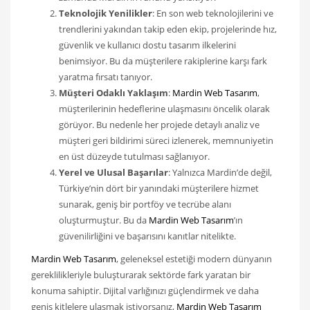
Teknolojik Yenilikler
: En son web teknolojilerini ve
trendlerini yakından takip eden ekip, projelerinde hız,
güvenlik ve kullanıcı dostu tasarım ilkelerini
benimsiyor. Bu da müşterilere rakiplerine karşı fark
yaratma fırsatı tanıyor.
Müşteri Odaklı Yaklaşım
:
Mardin Web Tasarım
,
müşterilerinin hedeflerine ulaşmasını öncelik olarak
görüyor. Bu nedenle her projede detaylı analiz ve
müşteri geri bildirimi süreci izlenerek, memnuniyetin
en üst düzeyde tutulması sağlanıyor.
Yerel ve Ulusal Başarılar
: Yalnızca Mardin’de değil,
Türkiye’nin dört bir yanındaki müşterilere hizmet
sunarak, geniş bir portföy ve tecrübe alanı
oluşturmuştur. Bu da
Mardin Web Tasarım
’ın
güvenilirliğini ve başarısını kanıtlar nitelikte.
Mardin Web Tasarım
, geleneksel estetiği modern dünyanın
gereklilikleriyle buluşturarak sektörde fark yaratan bir
konuma sahiptir. Dijital varlığınızı güçlendirmek ve daha
geniş kitlelere ulaşmak istiyorsanız,
Mardin Web Tasarım