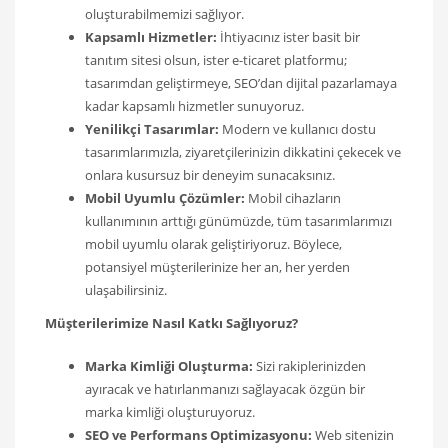
oluşturabilmemizi sağlıyor.
Kapsamlı Hizmetler:
İhtiyacınız ister basit bir
tanıtım sitesi olsun, ister e-ticaret platformu;
tasarımdan geliştirmeye, SEO’dan dijital pazarlamaya
kadar kapsamlı hizmetler sunuyoruz.
Yenilikçi Tasarımlar:
Modern ve kullanıcı dostu
tasarımlarımızla, ziyaretçilerinizin dikkatini çekecek ve
onlara kusursuz bir deneyim sunacaksınız.
Mobil Uyumlu Çözümler:
Mobil cihazların
kullanımının arttığı günümüzde, tüm tasarımlarımızı
mobil uyumlu olarak geliştiriyoruz. Böylece,
potansiyel müşterilerinize her an, her yerden
ulaşabilirsiniz.
Müşterilerimize Nasıl Katkı Sağlıyoruz?
Marka Kimliği Oluşturma:
Sizi rakiplerinizden
ayıracak ve hatırlanmanızı sağlayacak özgün bir
marka kimliği oluşturuyoruz.
SEO ve Performans Optimizasyonu:
Web sitenizin