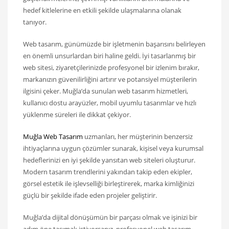
hedef kitlelerine en etkili şekilde ulaşmalarına olanak
tanıyor.
Web tasarım, günümüzde bir işletmenin başarısını belirleyen
en önemli unsurlardan biri haline geldi. İyi tasarlanmış bir
web sitesi, ziyaretçilerinizde profesyonel bir izlenim bırakır,
markanızın güvenilirliğini artırır ve potansiyel müşterilerin
ilgisini çeker. Muğla’da sunulan web tasarım hizmetleri,
kullanıcı dostu arayüzler, mobil uyumlu tasarımlar ve hızlı
yüklenme süreleri ile dikkat çekiyor.
Muğla Web Tasarım
uzmanları, her müşterinin benzersiz
ihtiyaçlarına uygun çözümler sunarak, kişisel veya kurumsal
hedeflerinizi en iyi şekilde yansıtan web siteleri oluşturur.
Modern tasarım trendlerini yakından takip eden ekipler,
görsel estetik ile işlevselliği birleştirerek, marka kimliğinizi
güçlü bir şekilde ifade eden projeler geliştirir.
Muğla’da dijital dönüşümün bir parçası olmak ve işinizi bir
adım öne taşımak istiyorsanız, profesyonel web tasarım