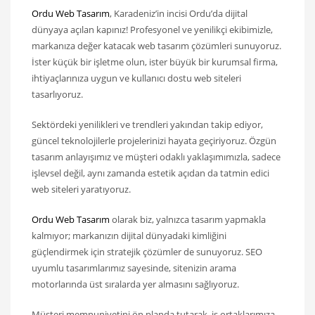
Ordu Web Tasarım
, Karadeniz’in incisi Ordu’da dijital
dünyaya açılan kapınız! Profesyonel ve yenilikçi ekibimizle,
markanıza değer katacak web tasarım çözümleri sunuyoruz.
İster küçük bir işletme olun, ister büyük bir kurumsal firma,
ihtiyaçlarınıza uygun ve kullanıcı dostu web siteleri
tasarlıyoruz.
Sektördeki yenilikleri ve trendleri yakından takip ediyor,
güncel teknolojilerle projelerinizi hayata geçiriyoruz. Özgün
tasarım anlayışımız ve müşteri odaklı yaklaşımımızla, sadece
işlevsel değil, aynı zamanda estetik açıdan da tatmin edici
web siteleri yaratıyoruz.
Ordu Web Tasarım
olarak biz, yalnızca tasarım yapmakla
kalmıyor; markanızın dijital dünyadaki kimliğini
güçlendirmek için stratejik çözümler de sunuyoruz. SEO
uyumlu tasarımlarımız sayesinde, sitenizin arama
motorlarında üst sıralarda yer almasını sağlıyoruz.
Müşteri memnuniyetini ön planda tutarak, iş ortaklarımıza