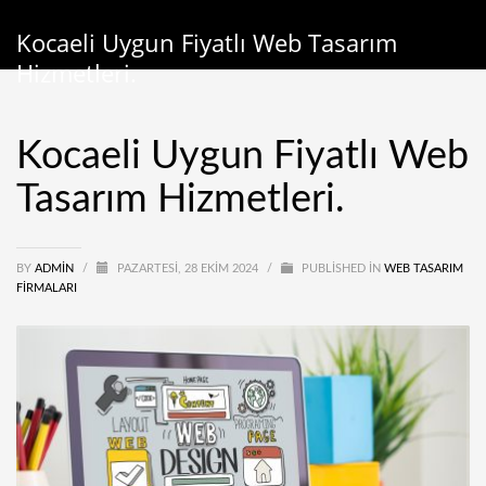
Kocaeli Uygun Fiyatlı Web Tasarım
Hizmetleri.
Kocaeli Uygun Fiyatlı Web
Tasarım Hizmetleri.
BY
ADMIN
/
PAZARTESI, 28 EKIM 2024
/
PUBLISHED IN
WEB TASARIM
FIRMALARI